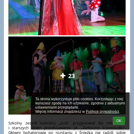
23
Ta strona wykorzystuje pliki cookies. Korzystając z niej 
wyrażasz zgodę na ich używanie, zgodnie z aktualnymi 
ustawieniami przeglądarki.

Więcej informacji znajdziesz w 
Polityce prywatności
.
OK
Szkolny zespół teatralny „Jorik” przygotował dla młodszych
i starszych dzieci przedstawienie pt. „Żarłoczne krasnoludki”.
Główni bohaterowie po rozstaniu z Śnieżką nie radzili sobie