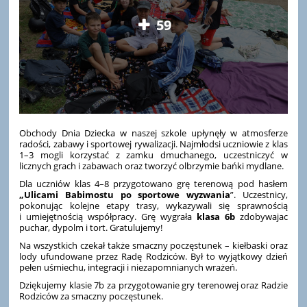
59
Obchody Dnia Dziecka w naszej szkole upłynęły w atmosferze
radości, zabawy i sportowej rywalizacji. Najmłodsi uczniowie z klas
1–3 mogli korzystać z zamku dmuchanego, uczestniczyć w
licznych grach i zabawach oraz tworzyć olbrzymie bańki mydlane.
Dla uczniów klas 4–8 przygotowano grę terenową pod hasłem
„Ulicami Babimostu po sportowe wyzwania
”. Uczestnicy,
pokonując kolejne etapy trasy, wykazywali się sprawnością
i umiejętnością współpracy. Grę wygrała
klasa 6b
zdobywajac
puchar, dypolm i tort. Gratulujemy!
Na wszystkich czekał także smaczny poczęstunek – kiełbaski oraz
lody ufundowane przez Radę Rodziców. Był to wyjątkowy dzień
pełen uśmiechu, integracji i niezapomnianych wrażeń.
Dziękujemy klasie 7b za przygotowanie gry terenowej oraz Radzie
Rodziców za smaczny poczęstunek.