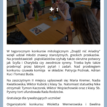
1
W tegorocznym konkursie mitologicznym „Znajdź nić Ariadny”
wzięli udział młodzi znawcy starożytnych, greckich przekazów.
Na przedstawicieli piątoklasistów czyhały także okrutne potwory
jak Scylla i Charybda czy zwodnicze syreny. Trzeba było także
przebrnąć przez labirynt pytań i zadań. Nad przebiegiem
konkursu czuwała komisja w składzie: Patrycja Poźniak, Adrian
Kuc i Tomasz Buda.
Na zaszczytnym II miejscu uplasowali się: Maria Kremer, Nadia
Kwiatkowska, Wiktor Kubicki z klasy 5a. Natomiast statuetkę Nike
otrzymali: Tymon Kaczorek, Wiktor Wojciechowski oraz z klasy 5b.
Pyszny tort ufundowała Rada Rodziców.
Gratulacje dla rywalizujących uczniów!
Organizatorki konkursu: Wioletta Wernerowska i Ewelina