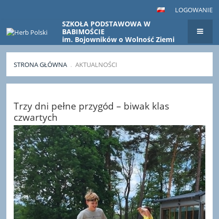
LOGOWANIE
SZKOŁA PODSTAWOWA W
BABIMOŚCIE
im. Bojowników o Wolność Ziemi
Babimojskiej
STRONA GŁÓWNA
.
AKTUALNOŚCI
Aktualności
Trzy dni pełne przygód – biwak klas
czwartych