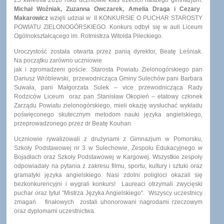
Michał Woźniak, Zuzanna Owczarek, Amelia Draga i Cezary
Makarowicz
wzięli udział w II KONKURSIE O PUCHAR STAROSTY
POWIATU ZIELONOGÓRSKIEGO. Konkurs odbył się w auli Liceum
Ogólnokształcącego im. Rotmistrza Witolda Pileckiego.
Uroczystość została otwarta przez panią dyrektor, Beatę Leśniak.
Na początku zarówno uczniowie
jak i zgromadzeni goście: Starosta Powiatu Zielonogórskiego pan
Dariusz Wróblewski, przewodnicząca Gminy Sulechów pani Barbara
Suwała, pani Małgorzata Sulek – vice przewodnicząca Rady
Rodziców Liceum oraz pan Stanisław Okopień – etatowy członek
Zarządu Powiatu zielonogórskiego, mieli okazję wysłuchać wykładu
poświęconego skutecznym metodom nauki języka angielskiego,
przeprowadzonego przez dr Beatę Kouhan.
Uczniowie rywalizowali z drużynami z Gimnazjum w Pomorsku,
Szkoły Podstawowej nr 3 w Sulechowie, Zespołu Edukacyjnego w
Bojadłach oraz Szkoły Podstawowej w Kargowej. Wszystkie zespoły
odpowiadały na pytania z zakresu filmu, sportu, kultury i sztuki oraz
gramatyki języka angielskiego. Nasi zdolni poligloci okazali się
bezkonkurencyjni i wygrali konkurs! Laureaci otrzymali zwycięski
puchar oraz tytuł "Mistrza Języka Angielskiego". Wszyscy uczestnicy
zmagań finałowych zostali uhonorowani nagrodami rzeczowym
oraz dyplomami uczestnictwa.