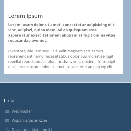
Lorem Ipsum
Lorem ipsum dolor sit amet, consectetur adipisicing elit.
Sint, adipisci, quibusdam, ad ab quisquam esse
aspernatur exercitationem aliquam at fugit omnis vitae
recusandae eveniet.
Inventore, aliquam sequi nisi velit magnam accusamus
reprehenderit nemo necessitatibus doloribus molestiae fugit
repellat repudiandae dolor. Incidunt, nulla quidem illo suscipit
nihil!Lorem ipsum dolor sit amet, consectetur adipisicing elit.
Linki
Webmaster
Wsparcie techniczne
Deklaracja dostępności