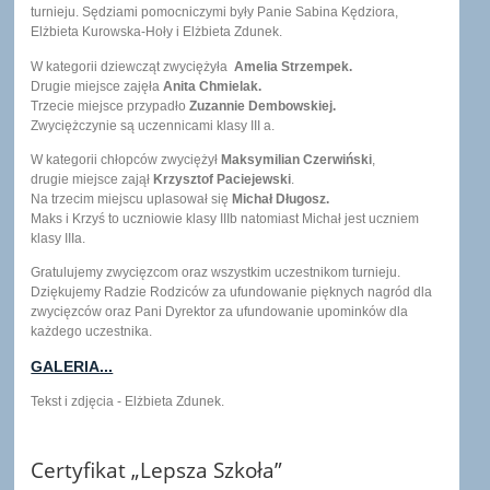
turnieju. Sędziami pomocniczymi były Panie Sabina Kędziora,
Elżbieta Kurowska-Hoły i Elżbieta Zdunek.
W kategorii dziewcząt zwyciężyła
Amelia Strzempek.
Drugie miejsce zajęła
Anita Chmielak.
Trzecie miejsce przypadło
Zuzannie Dembowskiej.
Zwyciężczynie są uczennicami klasy III a.
W kategorii chłopców zwyciężył
Maksymilian Czerwiński
,
drugie miejsce zajął
Krzysztof Paciejewski
.
Na trzecim miejscu uplasował się
Michał Długosz.
Maks i Krzyś to uczniowie klasy IIIb natomiast Michał jest uczniem
klasy IIIa.
Gratulujemy zwycięzcom oraz wszystkim uczestnikom turnieju.
Dziękujemy Radzie Rodziców za ufundowanie pięknych nagród dla
zwycięzców oraz Pani Dyrektor za ufundowanie upominków dla
każdego uczestnika.
GALERIA...
Tekst i zdjęcia - Elżbieta Zdunek.
Certyfikat „Lepsza Szkoła”