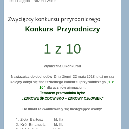
Tekst i zdjęcia – Bożena Wołek.
Zwycięzcy konkursu przyrodniczego
Konkurs Przyrodniczy
1 z 10
Wyniki finału konkursu
Nawiązując do obchodów Dnia Ziemi
22 maja 2018 r. już po raz
kolejny odbył się finał szkolnego konkursu przyrodniczego
„1 z
10”
dla uczniów gimnazjum.
Tematem przewodnim było:
„ZDROWE ŚRODOWISKO – ZDROWY CZŁOWIEK”
Do finału zakwalifikowały się następujące osoby:
Zioła Bartosz kl. II a
Król Emanuela kl. II b