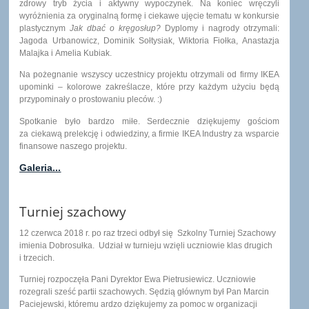
zdrowy tryb życia i aktywny wypoczynek. Na koniec wręczyli
wyróżnienia za oryginalną formę i ciekawe ujęcie tematu w konkursie
plastycznym
Jak dbać o kręgosłup?
Dyplomy i nagrody otrzymali:
Jagoda Urbanowicz, Dominik Sołtysiak, Wiktoria Fiołka, Anastazja
Malajka i Amelia Kubiak.
Na pożegnanie wszyscy uczestnicy projektu otrzymali od firmy IKEA
upominki – kolorowe zakreślacze, które przy każdym użyciu będą
przypominały o prostowaniu pleców. :)
Spotkanie było bardzo miłe. Serdecznie dziękujemy gościom
za ciekawą prelekcję i odwiedziny, a firmie IKEA Industry za wsparcie
finansowe naszego projektu.
Galeria...
Turniej szachowy
12 czerwca 2018 r. po raz trzeci odbył się Szkolny Turniej Szachowy
imienia Dobrosułka. Udział w turnieju wzięli uczniowie klas drugich
i trzecich.
Turniej rozpoczęła Pani Dyrektor Ewa Pietrusiewicz. Uczniowie
rozegrali sześć partii szachowych. Sędzią głównym był Pan Marcin
Paciejewski, któremu ardzo dziękujemy za pomoc w organizacji