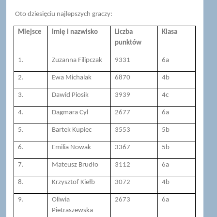
Oto dziesięciu najlepszych graczy:
Miejsce
Imię i nazwisko
Liczba
Klasa
punktów
1.
Zuzanna Filipczak
9331
6a
2.
Ewa Michalak
6870
4b
3.
Dawid Piosik
3939
4c
4.
Dagmara Cyl
2677
6a
5.
Bartek Kupiec
3553
5b
6.
Emilia Nowak
3367
5b
7.
Mateusz Brudło
3112
6a
8.
Krzysztof Kiełb
3072
4b
9.
Oliwia
2673
6a
Pietraszewska