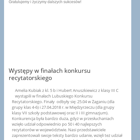
Gratulujemy i życzymy dalszych sukcesów!
Występy w finałach konkursu
recytatorskiego
Amelia Kubiak z kl. 5 b i Hubert Anuszkiewicz z klasy III C
wystąpili w finałach Lubuskiego Konkursu
Recytatorskiego. Finały odbyły się: 25.04 w Żaganiu (dla
grupy klas 4-6) i 27.04.2018 r. w Międzyrzeczu (dla grupy
klasy VII szkoły podstawowej oraz II i III gimnazjum).
Konkurencja była bardzo duża, gdyż w przesłuchaniach
wzięło udział odpowiednio po 50 i 40 najlepszych
recytatorów w województwie. Nasi przedstawiciele
zaprezentowali swoje teksty bardzo udanie, wzięli też udział