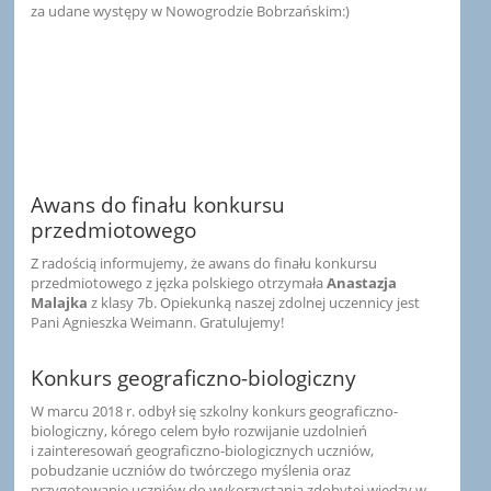
za udane występy w Nowogrodzie Bobrzańskim:)
Awans do finału konkursu
przedmiotowego
Z radością informujemy, że awans do finału konkursu
przedmiotowego z jęzka polskiego otrzymała
Anastazja
Malajka
z klasy 7b. Opiekunką naszej zdolnej uczennicy jest
Pani Agnieszka Weimann. Gratulujemy!
Konkurs geograficzno-biologiczny
W marcu 2018 r. odbył się szkolny konkurs geograficzno-
biologiczny, kórego celem było rozwijanie uzdolnień
i zainteresowań geograficzno-biologicznych uczniów,
pobudzanie uczniów do twórczego myślenia oraz
przygotowanie uczniów do wykorzystania zdobytej wiedzy w