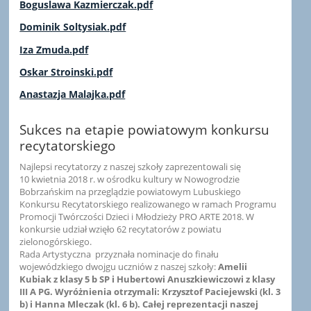
Boguslawa Kazmierczak.pdf
Dominik Soltysiak.pdf
Iza Zmuda.pdf
Oskar Stroinski.pdf
Anastazja Malajka.pdf
Sukces na etapie powiatowym konkursu
recytatorskiego
Najlepsi recytatorzy z naszej szkoły zaprezentowali się
10 kwietnia 2018 r. w ośrodku kultury w Nowogrodzie
Bobrzańskim na przeglądzie powiatowym Lubuskiego
Konkursu Recytatorskiego realizowanego w ramach Programu
Promocji Twórczości Dzieci i Młodzieży PRO ARTE 2018. W
konkursie udział wzięło 62 recytatorów z powiatu
zielonogórskiego.
Rada Artystyczna przyznała nominacje do finału
wojewódzkiego dwojgu uczniów z naszej szkoły:
Amelii
Kubiak z klasy 5 b SP i Hubertowi Anuszkiewiczowi z klasy
III A PG. Wyróżnienia otrzymali: Krzysztof Paciejewski (kl. 3
b) i Hanna Mleczak (kl. 6 b). Całej reprezentacji naszej