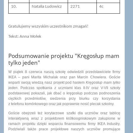
10.
Natalia Ludowicz
2271
4c
Gratulujemy wszyskim uczestnikom zmagań!
Tekst: Anna Wołek
Podsumowanie projektu "Kręgosłup mam
tylko jeden"
W piątek 8 czerwca naszą szkołę odwiedzili przedstawiciele firmy
IKEA – pani Marita Michalak oraz pan Marcin Chowiera. Goście
wsparli swoją wiedzą nasz projekt pod hasłem
Kręgosłup mam tylko
jeden.
Podczas spotkania z uczniami klas II-IV oraz V-VII szkoły
podstawowej pokazali, jak dbać o kręgosłup podczas podnoszenia
ciężkich przedmiotów, siedzenia przy biurku czy korzystania
z telefonu komórkowego oraz jak poprawnie nosić plecak szkolny.
Goście obejrzeli też korytarzowe szafki dla uczniów oraz tablicę
interaktywną wraz z projektorem krótkoogniskowym zakupione w
ramach projektu dzięki wsparciu finansowemu firmy IKEA Industry.
Podziwiali także prace projektowe naszych uczniów promujące