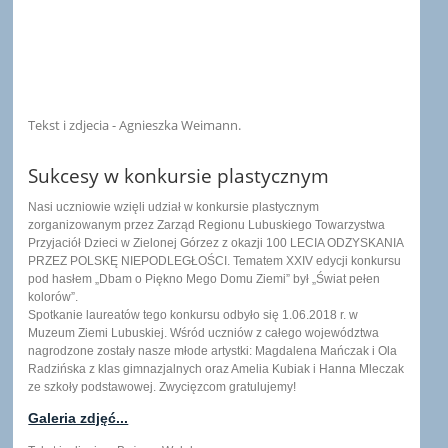
Tekst i zdjecia - Agnieszka Weimann.
Sukcesy w konkursie plastycznym
Nasi uczniowie wzięli udział w konkursie plastycznym
zorganizowanym przez Zarząd Regionu Lubuskiego Towarzystwa
Przyjaciół Dzieci w Zielonej Górzez z okazji 100 LECIA ODZYSKANIA
PRZEZ POLSKĘ NIEPODLEGŁOŚCI. Tematem XXIV edycji konkursu
pod hasłem „Dbam o Piękno Mego Domu Ziemi” był „Świat pełen
kolorów”.
Spotkanie laureatów tego konkursu odbyło się 1.06.2018 r. w
Muzeum Ziemi Lubuskiej. Wśród uczniów z całego województwa
nagrodzone zostały nasze młode artystki: Magdalena Mańczak i Ola
Radzińska z klas gimnazjalnych oraz Amelia Kubiak i Hanna Mleczak
ze szkoły podstawowej. Zwycięzcom gratulujemy!
Galeria zdjęć...