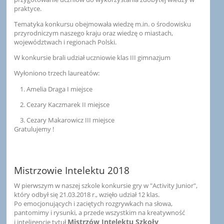
praktyce.
Tematyka konkursu obejmowała wiedzę m.in. o środowisku
przyrodniczym naszego kraju oraz wiedzę o miastach,
województwach i regionach Polski.
W konkursie brali udział uczniowie klas III gimnazjum
Wyłoniono trzech laureatów:
1. Amelia Draga I miejsce
2. Cezary Kaczmarek II miejsce
3. Cezary Makarowicz III miejsce
Gratulujemy !
Mistrzowie Intelektu 2018
W pierwszym w naszej szkole konkursie gry w "Activity Junior",
który odbył się 21.03.2018 r., wzięło udział 12 klas.
Po emocjonujących i zaciętych rozgrywkach na słowa,
pantomimy i rysunki, a przede wszystkim na kreatywność
Mistrzów Intelektu Szkoły
i inteligencję tytuł