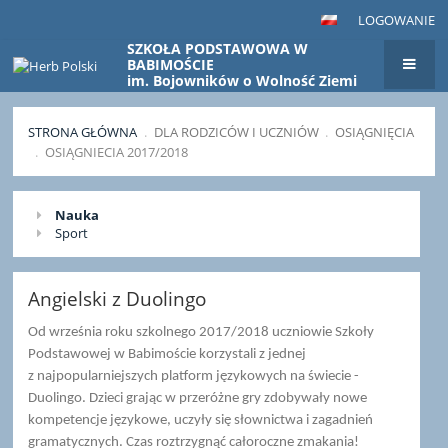
LOGOWANIE
SZKOŁA PODSTAWOWA W
BABIMOŚCIE
im. Bojowników o Wolność Ziemi
Babimojskiej
STRONA GŁÓWNA
.
DLA RODZICÓW I UCZNIÓW
.
OSIĄGNIĘCIA
.
OSIĄGNIECIA 2017/2018
Osiągniecia
Nauka
2017/2018
Sport
Angielski z Duolingo
Od września roku szkolnego 2017/2018 uczniowie Szkoły
Podstawowej w Babimoście korzystali z jednej
z najpopularniejszych platform językowych na świecie -
Duolingo. Dzieci grając w przeróżne gry zdobywały nowe
kompetencje językowe, uczyły się słownictwa i zagadnień
gramatycznych. Czas roztrzygnąć całoroczne zmakania!