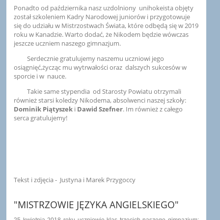
Ponadto od października nasz uzdolniony unihokeista objęty
został szkoleniem Kadry Narodowej juniorów i przygotowuje
się do udziału w Mistrzostwach Świata, które odbędą się w 2019
roku w Kanadzie. Warto dodać, że Nikodem będzie wówczas
jeszcze uczniem naszego gimnazjum.
Serdecznie gratulujemy naszemu uczniowi jego
osiągnięć,życząc mu wytrwałości oraz dalszych sukcesów w
sporcie i w nauce.
Takie same stypendia od Starosty Powiatu otrzymali
również starsi koledzy Nikodema, absolwenci naszej szkoły:
Dominik Piątyszek
i
Dawid Szefner
. Im również z całego
serca gratulujemy!
Tekst i zdjęcia - Justyna i Marek Przygoccy
"MISTRZOWIE JĘZYKA ANGIELSKIEGO"
25 kwietnia 2018 roku uczniowie klas trzecich naszego gimnazjum: