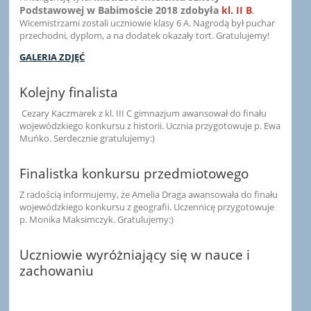
Podstawowej w Babimoście 2018 zdobyła
kl. II B
.
Wicemistrzami zostali uczniowie klasy 6 A. Nagrodą był puchar
przechodni, dyplom, a na dodatek okazały tort. Gratulujemy!
GALERIA ZDJĘĆ
Kolejny finalista
Cezary Kaczmarek z kl. III C gimnazjum awansował do finału
wojewódzkiego konkursu z historii. Ucznia przygotowuje p. Ewa
Muńko. Serdecznie gratulujemy:)
Finalistka konkursu przedmiotowego
Z radością informujemy, że Amelia Draga awansowała do finału
wojewódzkiego konkursu z geografii. Uczennicę przygotowuje
p. Monika Maksimczyk. Gratulujemy:)
Uczniowie wyróżniający się w nauce i
zachowaniu