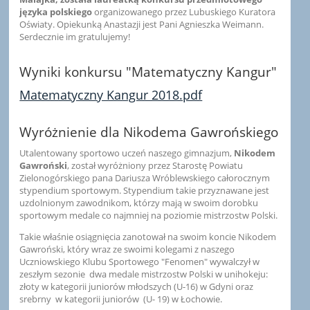
języka polskiego
organizowanego przez Lubuskiego Kuratora
Oświaty. Opiekunką Anastazji jest Pani Agnieszka Weimann.
Serdecznie im gratulujemy!
Wyniki konkursu "Matematyczny Kangur"
Matematyczny Kangur 2018.pdf
Wyróżnienie dla Nikodema Gawrońskiego
Utalentowany sportowo uczeń naszego gimnazjum,
Nikodem
Gawroński
, został wyróżniony przez Starostę Powiatu
Zielonogórskiego pana Dariusza Wróblewskiego całorocznym
stypendium sportowym. Stypendium takie przyznawane jest
uzdolnionym zawodnikom, którzy mają w swoim dorobku
sportowym medale co najmniej na poziomie mistrzostw Polski.
Takie właśnie osiągnięcia zanotował na swoim koncie Nikodem
Gawroński, który wraz ze swoimi kolegami z naszego
Uczniowskiego Klubu Sportowego "Fenomen" wywalczył w
zeszłym sezonie dwa medale mistrzostw Polski w unihokeju:
złoty w kategorii juniorów młodszych (U-16) w Gdyni oraz
srebrny w kategorii juniorów (U- 19) w Łochowie.