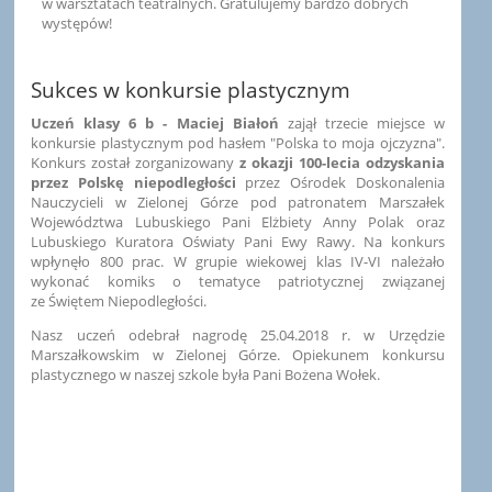
w warsztatach teatralnych. Gratulujemy bardzo dobrych
występów!
Sukces w konkursie plastycznym
Uczeń klasy 6 b - Maciej Białoń
zajął trzecie miejsce w
konkursie plastycznym pod hasłem "Polska to moja ojczyzna".
Konkurs został zorganizowany
z okazji 100-lecia odzyskania
przez Polskę niepodległości
przez Ośrodek Doskonalenia
Nauczycieli w Zielonej Górze pod patronatem Marszałek
Województwa Lubuskiego Pani Elżbiety Anny Polak oraz
Lubuskiego Kuratora Oświaty Pani Ewy Rawy. Na konkurs
wpłynęło 800 prac. W grupie wiekowej klas IV-VI należało
wykonać komiks o tematyce patriotycznej związanej
ze Świętem Niepodległości.
Nasz uczeń odebrał nagrodę 25.04.2018 r. w Urzędzie
Marszałkowskim w Zielonej Górze. Opiekunem konkursu
plastycznego w naszej szkole była Pani Bożena Wołek.