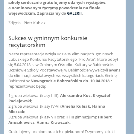
szkoły serdecznie gratulujemy udanych występów,
a nominowanym życzymy powodzenia na finale
wojewódzkim. Zapraszamy do
GALERII
.
Zdjęcia - Piotr Kubiak.
Sukces w gminnym konkursie
recytatorskim
Nasza reprezentacja wzięła udział w eliminacjach gminnych
Lubuskiego Konkursu Recytatorskiego "Pro Arte", które odbył
się 5.04.2018 r. w Gminnym Ośrodku Kultury w Babimoście.
Uczniowie Szkoły Podstawowej w Babimoście wywalczyli awans
do eliminacji powiatowych we wszystkich kategoriach. Gminę
Babimost
w Nowogrodzie Bobrzańskim dn. 10.04.2018 r
reprezentować będą:
1 grupa wiekowa (klasy I-III):
Aleksandra Kuc, Krzysztof
Paciejewski
;
2 grupa wiekowa (klasy IV-VI):
Amelia Kubiak, Hanna
Mleczak;
3 grupa wiekowa (klasy VII oraz II i III gimnazjum):
Hubert
Anuszkiewicz, Hanna Krawczuk
.
Gratulujemy uczniom oraz ich opiekunom! Trzymamy kciuki