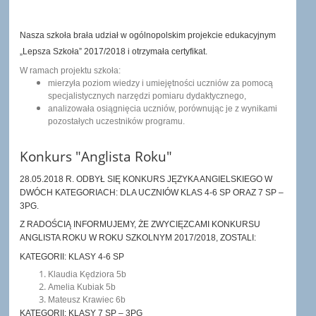
Nasza szkoła brała udział w ogólnopolskim projekcie edukacyjnym
„Lepsza Szkoła” 2017/2018 i otrzymała certyfikat.
W ramach projektu szkoła:
mierzyła poziom wiedzy i umiejętności uczniów za pomocą
specjalistycznych narzędzi pomiaru dydaktycznego,
analizowała osiągnięcia uczniów, porównując je z wynikami
pozostałych uczestników programu.
Konkurs "Anglista Roku"
28.05.2018 R. ODBYŁ SIĘ KONKURS JĘZYKA ANGIELSKIEGO W
DWÓCH KATEGORIACH: DLA UCZNIÓW KLAS 4-6 SP ORAZ 7 SP –
3PG.
Z RADOŚCIĄ INFORMUJEMY, ŻE ZWYCIĘZCAMI KONKURSU
ANGLISTA ROKU W ROKU SZKOLNYM 2017/2018, ZOSTALI:
KATEGORII: KLASY 4-6 SP
Klaudia Kędziora 5b
Amelia Kubiak 5b
Mateusz Krawiec 6b
KATEGORII: KLASY 7 SP – 3PG