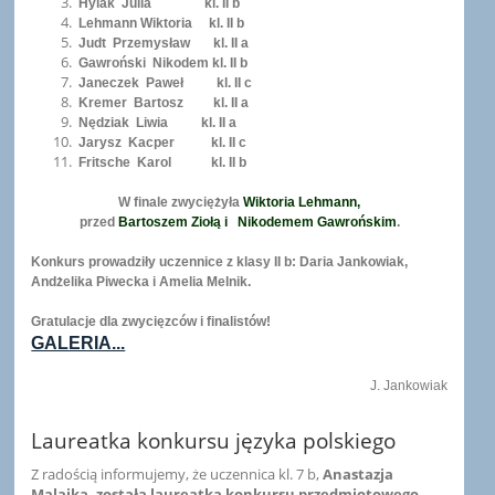
Hylak Julia kl. II b
Lehmann Wiktoria kl. II b
Judt Przemysław kl. II a
Gawroński Nikodem kl. II b
Janeczek Paweł kl. II c
Kremer Bartosz kl. II a
Nędziak Liwia kl. II a
Jarysz Kacper kl. II c
Fritsche Karol kl. II b
W finale zwyciężyła
Wiktoria Lehmann,
przed
Bartoszem Ziołą i
Nikodemem Gawrońskim
.
Konkurs prowadziły uczennice z klasy II b: Daria Jankowiak,
Andżelika Piwecka i Amelia Melnik.
Gratulacje dla zwycięzców i finalistów!
GALERIA...
J. Jankowiak
Laureatka konkursu języka polskiego
Z radością informujemy, że uczennica kl. 7 b,
Anastazja
Malajka, została laureatką konkursu przedmiotowego