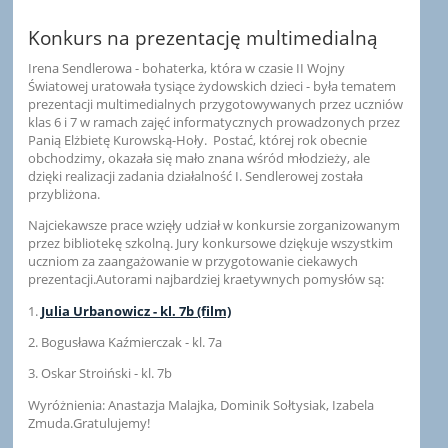
Konkurs na prezentację multimedialną
Irena Sendlerowa - bohaterka, która w czasie II Wojny
Światowej uratowała tysiące żydowskich dzieci - była tematem
prezentacji multimedialnych przygotowywanych przez uczniów
klas 6 i 7 w ramach zajęć informatycznych prowadzonych przez
Panią Elżbietę Kurowską-Hoły. Postać, której rok obecnie
obchodzimy, okazała się mało znana wśród młodzieży, ale
dzięki realizacji zadania działalność I. Sendlerowej została
przybliżona.
Najciekawsze prace wzięły udział w konkursie zorganizowanym
przez bibliotekę szkolną. Jury konkursowe dziękuje wszystkim
uczniom za zaangażowanie w przygotowanie ciekawych
prezentacji.Autorami najbardziej kraetywnych pomysłów są:
1.
Julia Urbanowicz - kl. 7b (film)
2. Bogusława Kaźmierczak - kl. 7a
3. Oskar Stroiński - kl. 7b
Wyróżnienia: Anastazja Malajka, Dominik Sołtysiak, Izabela
Zmuda.Gratulujemy!