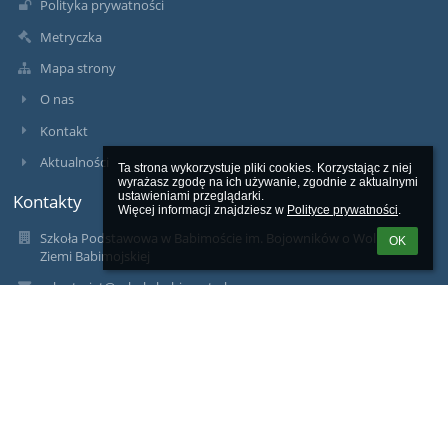
Polityka prywatności
Metryczka
Mapa strony
O nas
Kontakt
Aktualności
Ta strona wykorzystuje pliki cookies. Korzystając z niej 
wyrażasz zgodę na ich używanie, zgodnie z aktualnymi 
Kontakty
ustawieniami przeglądarki.

Więcej informacji znajdziesz w 
Polityce prywatności
.
Szkoła Podstawowa w Babimoście im. Bojowników o Wolność
OK
Ziemi Babimojskiej
sekretariat@szkola.babimost.pl
tel., fax: 68 351 2155
tel. 68 351 2657
Szkoła Podstawowa w Babimoście
ul. Żwirki i Wigury 3
66-110 Babimost
Adres do e-doręczeń: