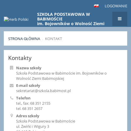
LOGOWANIE
SZKOŁA PODSTAWOWA W
BABIMOŚCIE
im. Bojowników o Wolność Ziemi
Babimojskiej
STRONA GŁÓWNA
.
KONTAKT
Kontakt
Kontakty
Nazwa szkoły
Szkoła Podstawowa w Babimoście im. Bojowników o
Wolność Ziemi Babimojskiej
E-mail szkoły
sekretariat@szkola.babimost.pl
Telefon
tel., fax: 68 351 2155
tel. 68 351 2657
Adres szkoły
Szkoła Podstawowa w Babimoście
ul. Żwirki i Wigury 3