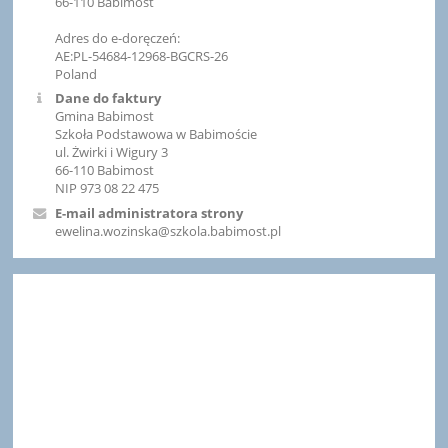
66-110 Babimost
Adres do e-doręczeń:
AE:PL-54684-12968-BGCRS-26
Poland
Dane do faktury
Gmina Babimost
Szkoła Podstawowa w Babimoście
ul. Żwirki i Wigury 3
66-110 Babimost
NIP 973 08 22 475
E-mail administratora strony
ewelina.wozinska@szkola.babimost.pl