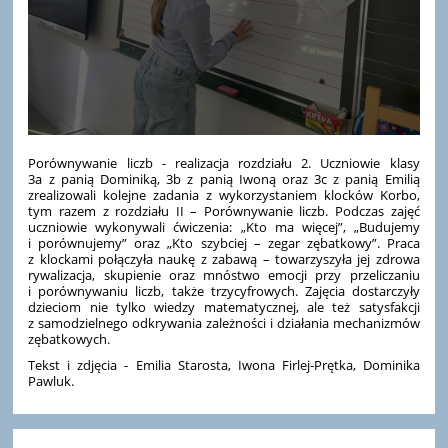
Porównywanie liczb - realizacja rozdziału 2. Uczniowie klasy
3a z panią Dominiką, 3b z panią Iwoną oraz 3c z panią Emilią
zrealizowali kolejne zadania z wykorzystaniem klocków Korbo,
tym razem z rozdziału II – Porównywanie liczb. Podczas zajęć
uczniowie wykonywali ćwiczenia: „Kto ma więcej”, „Budujemy
i porównujemy” oraz „Kto szybciej – zegar zębatkowy”. Praca
z klockami połączyła naukę z zabawą – towarzyszyła jej zdrowa
rywalizacja, skupienie oraz mnóstwo emocji przy przeliczaniu
i porównywaniu liczb, także trzycyfrowych. Zajęcia dostarczyły
dzieciom nie tylko wiedzy matematycznej, ale też satysfakcji
z samodzielnego odkrywania zależności i działania mechanizmów
zębatkowych.
Tekst i zdjęcia - Emilia Starosta, Iwona Firlej-Prętka, Dominika
Pawluk.