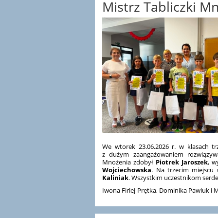
Mistrz Tabliczki M
We wtorek 23.06.2026 r. w klasach tr
z dużym zaangażowaniem rozwiązywali
Mnożenia zdobył
Piotrek Jaroszek
, w
Wojciechowska
. Na trzecim miejscu
Kaliniak
. Wszystkim uczestnikom serde
Iwona Firlej-Prętka, Dominika Pawluk i 