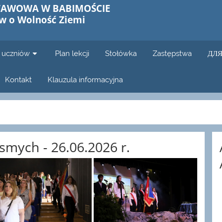
TAWOWA W BABIMOŚCIE
w o Wolność Ziemi
i uczniów
Plan lekcji
Stołówka
Zastępstwa
ДЛЯ
Kontakt
Klauzula informacyjna
smych - 26.06.2026 r.