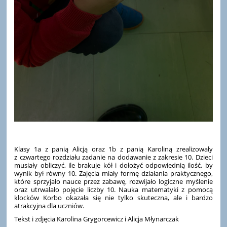
Klasy 1a z panią Alicją oraz 1b z panią Karoliną zrealizowały
z czwartego rozdziału zadanie na dodawanie z zakresie 10. Dzieci
musiały obliczyć, ile brakuje kół i dołożyć odpowiednią ilość, by
wynik był równy 10. Zajęcia miały formę działania praktycznego,
które sprzyjało nauce przez zabawę, rozwijało logiczne myślenie
oraz utrwalało pojęcie liczby 10. Nauka matematyki z pomocą
klocków Korbo okazała się nie tylko skuteczna, ale i bardzo
atrakcyjna dla uczniów.
Tekst i zdjęcia Karolina Grygorcewicz i Alicja Młynarczak