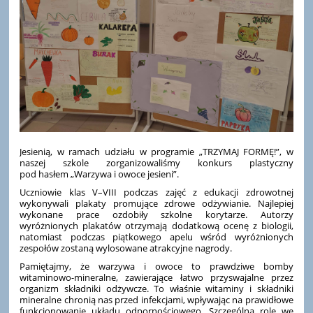
Jesienią, w ramach udziału w programie „TRZYMAJ FORMĘ!”, w
naszej szkole zorganizowaliśmy konkurs plastyczny
pod hasłem „Warzywa i owoce jesieni”.
Uczniowie klas V–VIII podczas zajęć z edukacji zdrowotnej
wykonywali plakaty promujące zdrowe odżywianie. Najlepiej
wykonane prace ozdobiły szkolne korytarze. Autorzy
wyróżnionych plakatów otrzymają dodatkową ocenę z biologii,
natomiast podczas piątkowego apelu wśród wyróżnionych
zespołów zostaną wylosowane atrakcyjne nagrody.
Pamiętajmy, że warzywa i owoce to prawdziwe bomby
witaminowo-mineralne, zawierające łatwo przyswajalne przez
organizm składniki odżywcze. To właśnie witaminy i składniki
mineralne chronią nas przed infekcjami, wpływając na prawidłowe
funkcjonowanie układu odpornościowego. Szczególną rolę we