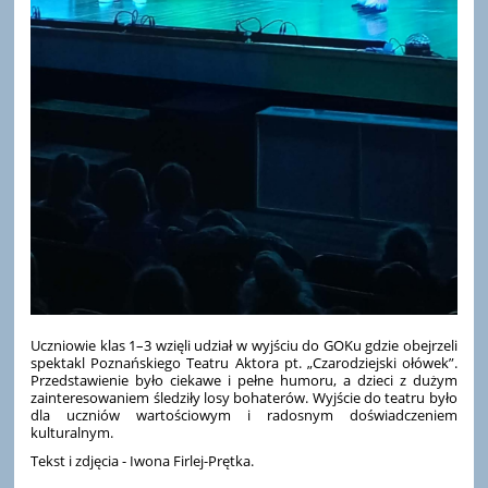
Uczniowie klas 1–3 wzięli udział w wyjściu do GOKu gdzie obejrzeli
spektakl Poznańskiego Teatru Aktora pt. „Czarodziejski ołówek”.
Przedstawienie było ciekawe i pełne humoru, a dzieci z dużym
zainteresowaniem śledziły losy bohaterów. Wyjście do teatru było
dla uczniów wartościowym i radosnym doświadczeniem
kulturalnym.
Tekst i zdjęcia - Iwona Firlej-Prętka.