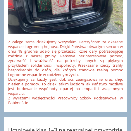
Z całego serca dziękujemy wszystkim Darczyńcom za okazane
wsparcie i ogromną hojność. Dzięki Państwa otwartym sercom w
dniu 18 grudnia udało się przekazać liczne dary potrzebującej
rodzinie z naszej gminy. Państwa bezinteresowna pomoc,
życzliwość i wrażliwość na potrzeby innych są pięknym
przykładem solidarności i wspólnoty. Przekazane rzeczy trafiły
bezpośrednio do osób, dla których stanowią realną pomoc
i ogromne wsparcie w codziennym życiu.
Dziękujemy za każdy gest dobroci, zaangażowanie oraz chęć
niesienia pomocy. To dzięki takim ludziom jak Państwo możliwe
jest budowanie wspólnoty opartej na empatii i wzajemnym
wsparciu.
Z wyrazami wdzięczności Pracownicy Szkoły Podstawowej w
Babimoście
Uczniowie klas 1–3 na teatralnej przygodzie