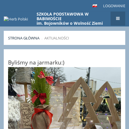
LOGOWANIE
SZKOŁA PODSTAWOWA W
BABIMOŚCIE
im. Bojowników o Wolność Ziemi
Babimojskiej
STRONA GŁÓWNA
.
AKTUALNOŚCI
Aktualności
Byliśmy na jarmarku:)