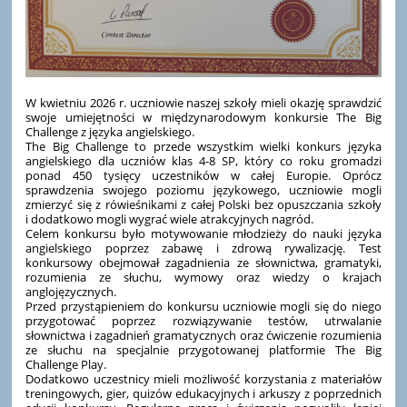
W kwietniu 2026 r. uczniowie naszej szkoły mieli okazję sprawdzić
swoje umiejętności w międzynarodowym konkursie The Big
Challenge z języka angielskiego.
The Big Challenge to przede wszystkim wielki konkurs języka
angielskiego dla uczniów klas 4-8 SP, który co roku gromadzi
ponad 450 tysięcy uczestników w całej Europie. Oprócz
sprawdzenia swojego poziomu językowego, uczniowie mogli
zmierzyć się z rówieśnikami z całej Polski bez opuszczania szkoły
i dodatkowo mogli wygrać wiele atrakcyjnych nagród.
Celem konkursu było motywowanie młodzieży do nauki języka
angielskiego poprzez zabawę i zdrową rywalizację. Test
konkursowy obejmował zagadnienia ze słownictwa, gramatyki,
rozumienia ze słuchu, wymowy oraz wiedzy o krajach
anglojęzycznych.
Przed przystąpieniem do konkursu uczniowie mogli się do niego
przygotować poprzez rozwiązywanie testów, utrwalanie
słownictwa i zagadnień gramatycznych oraz ćwiczenie rozumienia
ze słuchu na specjalnie przygotowanej platformie The Big
Challenge Play.
Dodatkowo uczestnicy mieli możliwość korzystania z materiałów
treningowych, gier, quizów edukacyjnych i arkuszy z poprzednich