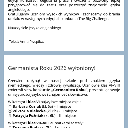
edycji konkursu. Regularna praca i ćwiczenia pozwoliły lepiej
przygotować się do testu oraz poszerzyć znajomość języka
angielskiego.
Gratulujemy uczniom wysokich wyników i zachęcamy do brania
udziału w następnych edycjach konkursu The Big Challenge.
Nauczyciele języka angielskiego
Tekst: Anna Prządka.
Germanista Roku 2026 wyłoniony!
Czerwiec upłynął w naszej szkole pod znakiem języka
niemieckiego, wiedzy i zdrowej rywalizacji. Uczniowie klas VI–VIII
zmierzyli się w konkursie
„Germanista Roku”
, prezentując swoje
umiejętności językowe i znajomość słownictwa.
W kategorii
klas VI
najwyższe miejsca zajęli:
🥇
Barbara Kusiak
(kl. 6a) – I miejsce
🥈
Wiktoria Białecka
(kl. 6b) – II miejsce
🥉
Patrycja Poźniak
(kl. 6b) – III miejsce
W kategorii
klas VII–VIII
laureatkami zostały:
🥇
Zuzanna Buda
(kl. 7b) – I miejsce