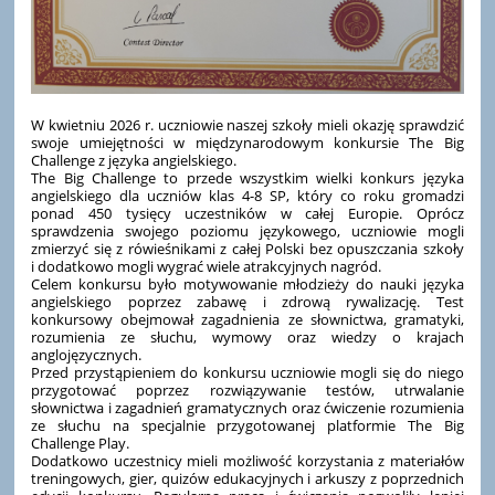
W kwietniu 2026 r. uczniowie naszej szkoły mieli okazję sprawdzić
swoje umiejętności w międzynarodowym konkursie The Big
Challenge z języka angielskiego.
The Big Challenge to przede wszystkim wielki konkurs języka
angielskiego dla uczniów klas 4-8 SP, który co roku gromadzi
ponad 450 tysięcy uczestników w całej Europie. Oprócz
sprawdzenia swojego poziomu językowego, uczniowie mogli
zmierzyć się z rówieśnikami z całej Polski bez opuszczania szkoły
i dodatkowo mogli wygrać wiele atrakcyjnych nagród.
Celem konkursu było motywowanie młodzieży do nauki języka
angielskiego poprzez zabawę i zdrową rywalizację. Test
konkursowy obejmował zagadnienia ze słownictwa, gramatyki,
rozumienia ze słuchu, wymowy oraz wiedzy o krajach
anglojęzycznych.
Przed przystąpieniem do konkursu uczniowie mogli się do niego
przygotować poprzez rozwiązywanie testów, utrwalanie
słownictwa i zagadnień gramatycznych oraz ćwiczenie rozumienia
ze słuchu na specjalnie przygotowanej platformie The Big
Challenge Play.
Dodatkowo uczestnicy mieli możliwość korzystania z materiałów
treningowych, gier, quizów edukacyjnych i arkuszy z poprzednich