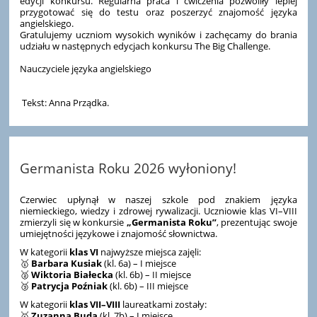
edycji konkursu. Regularna praca i ćwiczenia pozwoliły lepiej
przygotować się do testu oraz poszerzyć znajomość języka
angielskiego.
Gratulujemy uczniom wysokich wyników i zachęcamy do brania
udziału w następnych edycjach konkursu The Big Challenge.
Nauczyciele języka angielskiego
Tekst: Anna Prządka.
Germanista Roku 2026 wyłoniony!
Czerwiec upłynął w naszej szkole pod znakiem języka
niemieckiego, wiedzy i zdrowej rywalizacji. Uczniowie klas VI–VIII
zmierzyli się w konkursie
„Germanista Roku”
, prezentując swoje
umiejętności językowe i znajomość słownictwa.
W kategorii
klas VI
najwyższe miejsca zajęli:
🥇
Barbara Kusiak
(kl. 6a) – I miejsce
🥈
Wiktoria Białecka
(kl. 6b) – II miejsce
🥉
Patrycja Poźniak
(kl. 6b) – III miejsce
W kategorii
klas VII–VIII
laureatkami zostały:
🥇
Zuzanna Buda
(kl. 7b) – I miejsce