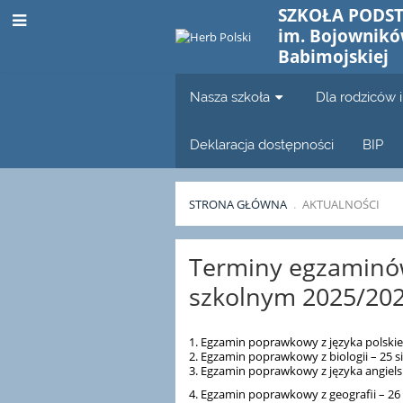
SZKOŁA PODS
im. Bojownikó
Babimojskiej
Nasza szkoła
Dla rodziców 
Deklaracja dostępności
BIP
STRONA GŁÓWNA
.
AKTUALNOŚCI
Aktualności
Terminy egzaminó
szkolnym 2025/20
1. Egzamin poprawkowy z języka polskieg
2. Egzamin poprawkowy z biologii – 25 si
3. Egzamin poprawkowy z języka angielski
4. Egzamin poprawkowy z geografii – 26 s